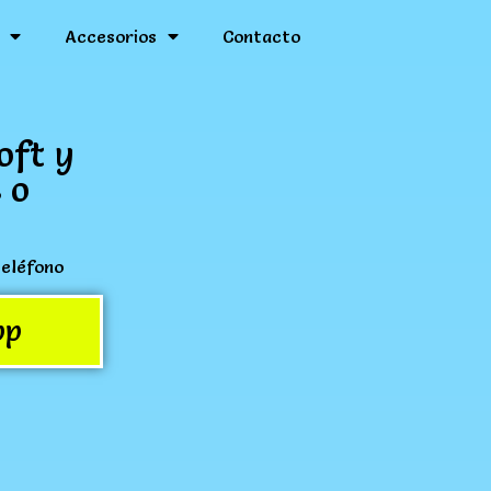
Accesorios
Contacto
oft y
 o
teléfono
pp