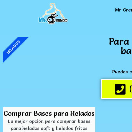
Mr Cre
Para 
HELADOS
ba
Puedes c
Comprar Bases para Helados
La mejor opción para comprar bases
para helados soft y helados fritos