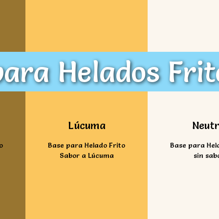
ara Helados Frit
Ver mas
Ver ma
Lúcuma
Neut
o
Base para Helado Frito
Base para Hel
Sabor a Lúcuma
sin sab