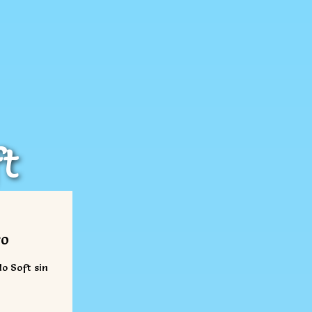
t
s
ro
o Soft sin