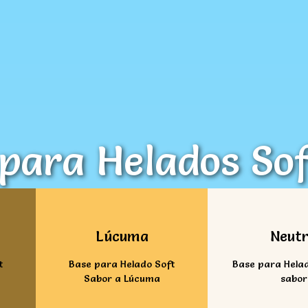
para Helados Sof
Ver mas
Ver ma
Lúcuma
Neut
t
Base para Helado Soft
Base para Helad
Sabor a Lúcuma
sabor