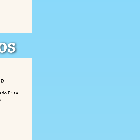
os
s
ro
ado Frito
or