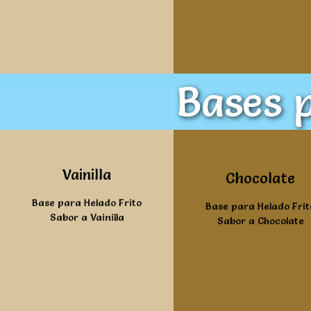
Bases p
Ver mas
Vainilla
Ver mas
Chocolate
Base para Helado Frito
Base para Helado Frit
Sabor a Vainilla
Sabor a Chocolate