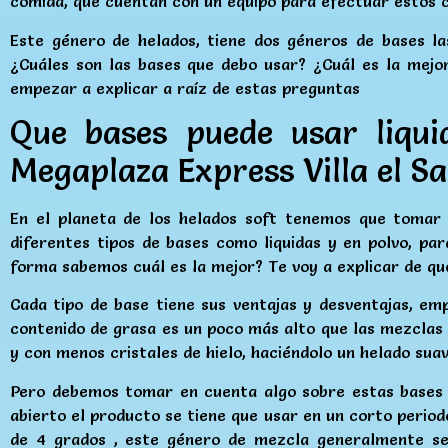
comida, que cuentan con un equipo para efectuar estos 
Este género de helados, tiene dos géneros de bases la
¿Cuáles son las bases que debo usar? ¿Cuál es la mejo
empezar a explicar a raíz de estas preguntas
Que bases puede usar liqui
Megaplaza Express Villa el Sa
En el planeta de los helados soft tenemos que tomar
diferentes tipos de bases como liquidas y en polvo, pa
forma sabemos cuál es la mejor? Te voy a explicar de q
Cada tipo de base tiene sus ventajas y desventajas, emp
contenido de grasa es un poco más alto que las mezclas
y con menos cristales de hielo, haciéndolo un helado sua
Pero debemos tomar en cuenta algo sobre estas bases li
abierto el producto se tiene que usar en un corto perio
de 4 grados , este género de mezcla generalmente se