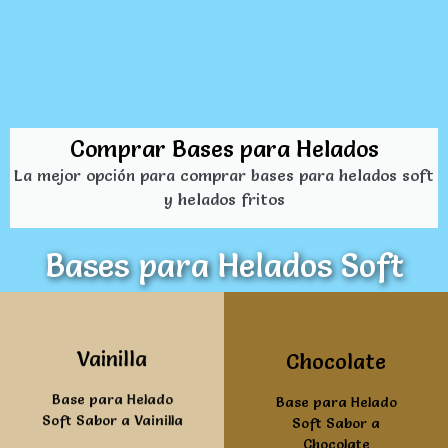
Comprar Bases para Helados
La mejor opción para comprar bases para helados soft
y helados fritos
Bases para Helados Soft
Ver mas
Ver mas
Vainilla
Chocolate
Base para Helado
Base para Helado
Soft Sabor a Vainilla
Soft Sabor a
Chocolate