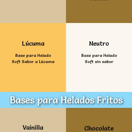
Ver mas
Ver mas
Lúcuma
Neutro
Base para Helado
Base para Helado
Soft Sabor a Lúcuma
Soft sin sabor
Bases para Helados Fritos
Ver mas
Ver mas
Vainilla
Chocolate