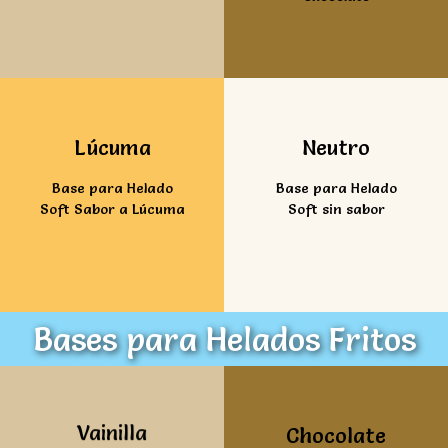
Ver mas
Ver mas
Lúcuma
Neutro
Base para Helado
Base para Helado
Soft Sabor a Lúcuma
Soft sin sabor
Bases para Helados Fritos
Ver mas
Ver mas
Vainilla
Chocolate