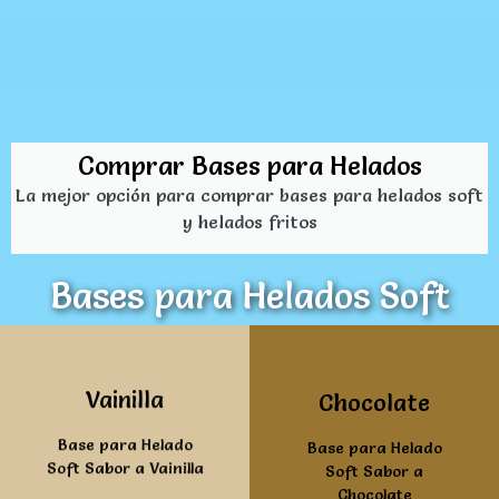
Comprar Bases para Helados
La mejor opción para comprar bases para helados soft
y helados fritos
Bases para Helados Soft
Ver mas
Ver mas
Vainilla
Chocolate
Base para Helado
Base para Helado
Soft Sabor a Vainilla
Soft Sabor a
Chocolate