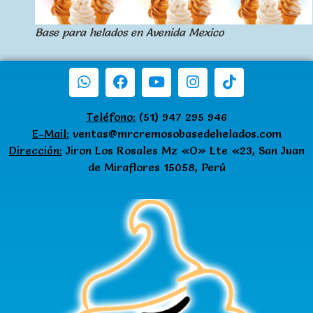
Base para helados en Avenida Mexico
Teléfono:
(51) 947 295 946
E-Mail:
ventas@mrcremosobasedehelados.com
Dirección:
Jiron Los Rosales Mz «O» Lte «23, San Juan
de Miraflores 15058, Perú