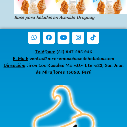
Base para helados en Avenida Uruguay
Teléfono:
(51) 947 295 946
E-Mail:
ventas@mrcremosobasedehelados.com
Dirección:
Jiron Los Rosales Mz «O» Lte «23, San Juan
de Miraflores 15058, Perú