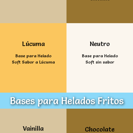
Ver mas
Ver mas
Lúcuma
Neutro
Base para Helado
Base para Helado
Soft Sabor a Lúcuma
Soft sin sabor
Bases para Helados Fritos
Ver mas
Ver mas
Vainilla
Chocolate