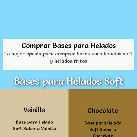
Comprar Bases para Helados
La mejor opción para comprar bases para helados soft
y helados fritos
Bases para Helados Soft
Ver mas
Ver mas
Vainilla
Chocolate
Base para Helado
Base para Helado
Soft Sabor a Vainilla
Soft Sabor a
Chocolate