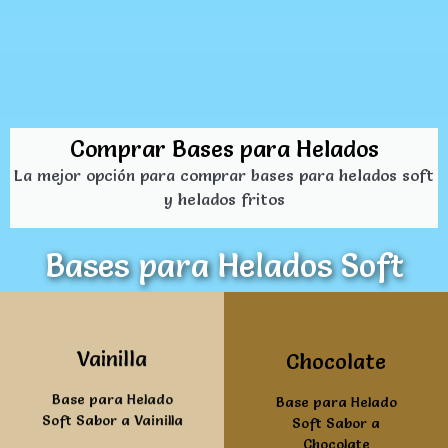
Comprar Bases para Helados
La mejor opción para comprar bases para helados soft
y helados fritos
Bases para Helados Soft
Ver mas
Ver mas
Vainilla
Chocolate
Base para Helado
Base para Helado
Soft Sabor a Vainilla
Soft Sabor a
Chocolate