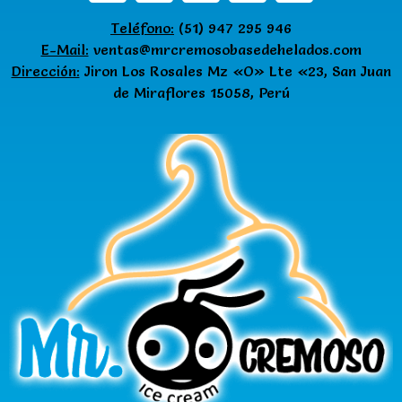
Teléfono:
(51) 947 295 946
E-Mail:
ventas@mrcremosobasedehelados.com
Dirección:
Jiron Los Rosales Mz «O» Lte «23, San Juan
de Miraflores 15058, Perú