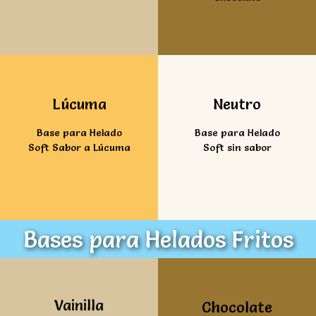
Ver mas
Ver mas
Lúcuma
Neutro
Base para Helado
Base para Helado
Soft Sabor a Lúcuma
Soft sin sabor
Bases para Helados Fritos
Ver mas
Ver mas
Vainilla
Chocolate