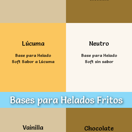
Ver mas
Ver mas
Lúcuma
Neutro
Base para Helado
Base para Helado
Soft Sabor a Lúcuma
Soft sin sabor
Bases para Helados Fritos
Ver mas
Ver mas
Vainilla
Chocolate