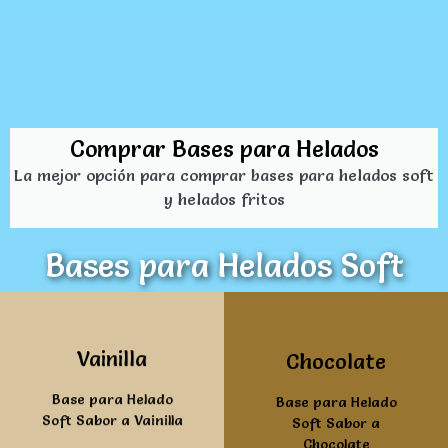
Comprar Bases para Helados
La mejor opción para comprar bases para helados soft
y helados fritos
Bases para Helados Soft
Ver mas
Ver mas
Vainilla
Chocolate
Base para Helado
Base para Helado
Soft Sabor a Vainilla
Soft Sabor a
Chocolate