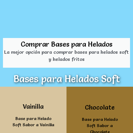
Comprar Bases para Helados
La mejor opción para comprar bases para helados soft
y helados fritos
Bases para Helados Soft
Ver mas
Ver mas
Vainilla
Chocolate
Base para Helado
Base para Helado
Soft Sabor a Vainilla
Soft Sabor a
Chocolate