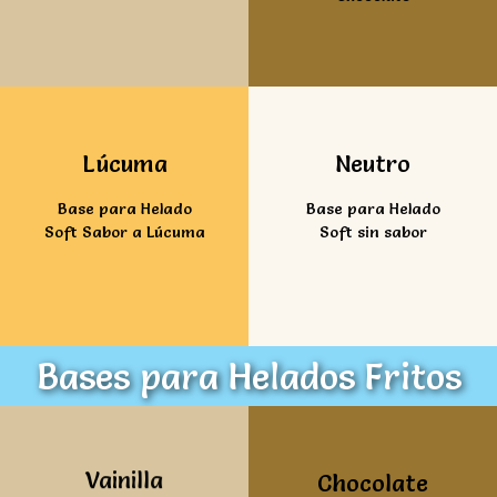
Ver mas
Ver mas
Lúcuma
Neutro
Base para Helado
Base para Helado
Soft Sabor a Lúcuma
Soft sin sabor
Bases para Helados Fritos
Ver mas
Ver mas
Vainilla
Chocolate