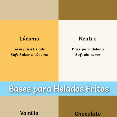
Ver mas
Ver mas
Lúcuma
Neutro
Base para Helado
Base para Helado
Soft Sabor a Lúcuma
Soft sin sabor
Bases para Helados Fritos
Ver mas
Ver mas
Vainilla
Chocolate