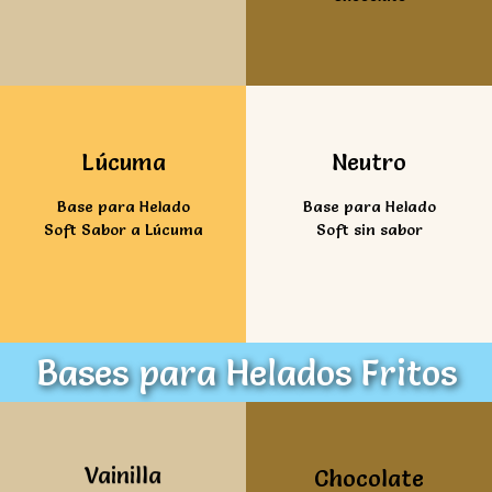
Ver mas
Ver mas
Lúcuma
Neutro
Base para Helado
Base para Helado
Soft Sabor a Lúcuma
Soft sin sabor
Bases para Helados Fritos
Ver mas
Ver mas
Vainilla
Chocolate