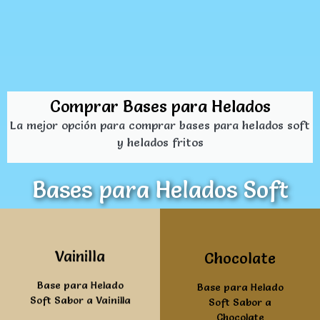
Comprar Bases para Helados
La mejor opción para comprar bases para helados soft
y helados fritos
Bases para Helados Soft
Ver mas
Ver mas
Vainilla
Chocolate
Base para Helado
Base para Helado
Soft Sabor a Vainilla
Soft Sabor a
Chocolate