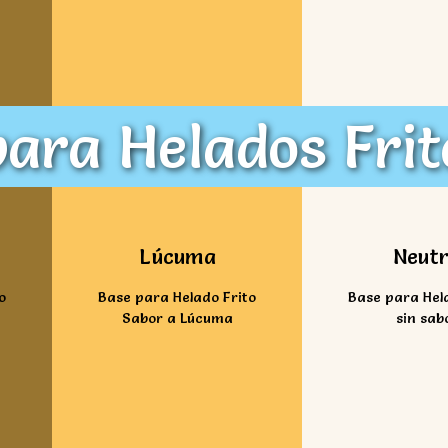
ara Helados Frit
Ver mas
Ver ma
Lúcuma
Neut
o
Base para Helado Frito
Base para Hel
Sabor a Lúcuma
sin sab