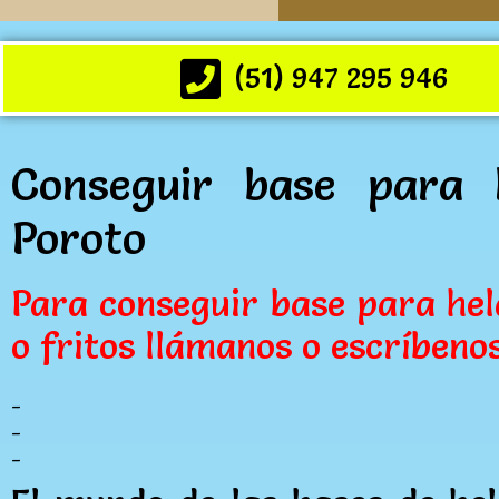
(51) 947 295 946
Conseguir base para 
Poroto
Para conseguir base para hel
o fritos llámanos o escríbeno
_
_
_