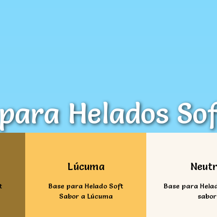
para Helados Sof
Ver mas
Ver ma
Lúcuma
Neut
t
Base para Helado Soft
Base para Helad
Sabor a Lúcuma
sabor