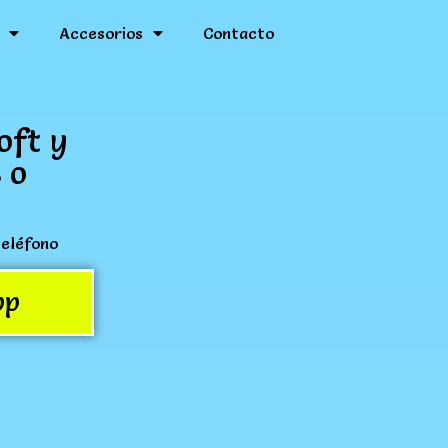
Accesorios
Contacto
oft y
 o
teléfono
pp