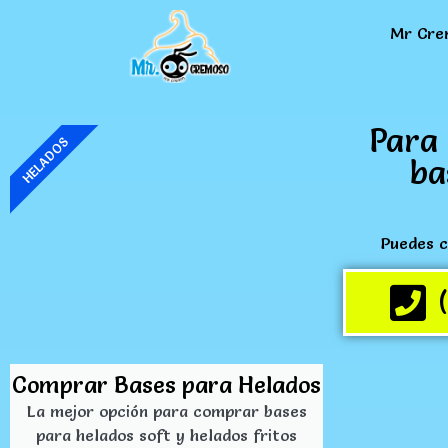
Mr Cre
Para 
HELADOS
ba
Puedes c
Comprar Bases para Helados
La mejor opción para comprar bases
para helados soft y helados fritos