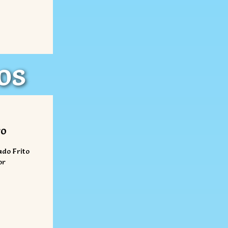
os
s
ro
ado Frito
or