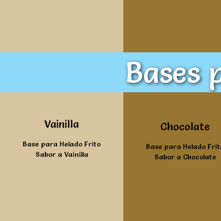
Bases p
Ver mas
Vainilla
Ver mas
Chocolate
Base para Helado Frito
Base para Helado Frit
Sabor a Vainilla
Sabor a Chocolate