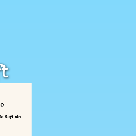
t
s
ro
o Soft sin