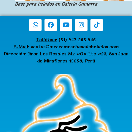
Base para helados en Galeria Gamarra
Teléfono:
(51) 947 295 946
E-Mail:
ventas@mrcremosobasedehelados.com
Dirección:
Jiron Los Rosales Mz «O» Lte «23, San Juan
de Miraflores 15058, Perú