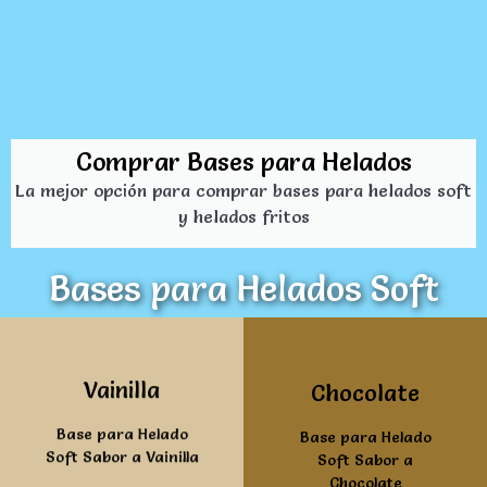
Comprar Bases para Helados
La mejor opción para comprar bases para helados soft
y helados fritos
Bases para Helados Soft
Ver mas
Ver mas
Vainilla
Chocolate
Base para Helado
Base para Helado
Soft Sabor a Vainilla
Soft Sabor a
Chocolate