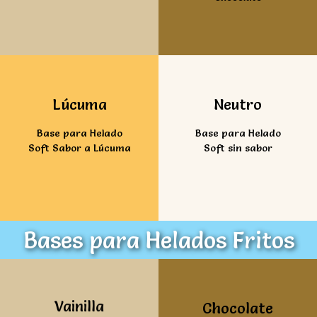
Ver mas
Ver mas
Lúcuma
Neutro
Base para Helado
Base para Helado
Soft Sabor a Lúcuma
Soft sin sabor
Bases para Helados Fritos
Ver mas
Ver mas
Vainilla
Chocolate