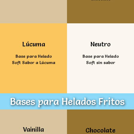
Ver mas
Ver mas
Lúcuma
Neutro
Base para Helado
Base para Helado
Soft Sabor a Lúcuma
Soft sin sabor
Bases para Helados Fritos
Ver mas
Ver mas
Vainilla
Chocolate