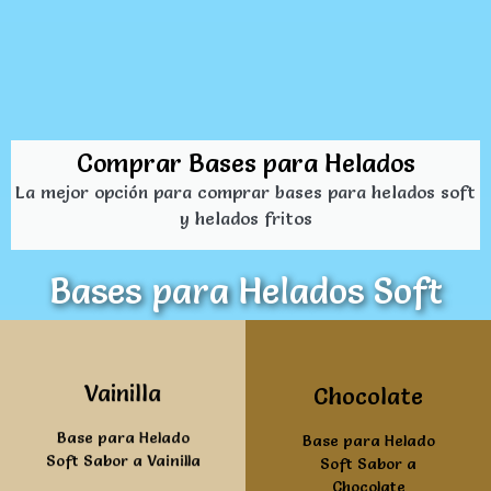
Comprar Bases para Helados
La mejor opción para comprar bases para helados soft
y helados fritos
Bases para Helados Soft
Ver mas
Ver mas
Vainilla
Chocolate
Base para Helado
Base para Helado
Soft Sabor a Vainilla
Soft Sabor a
Chocolate