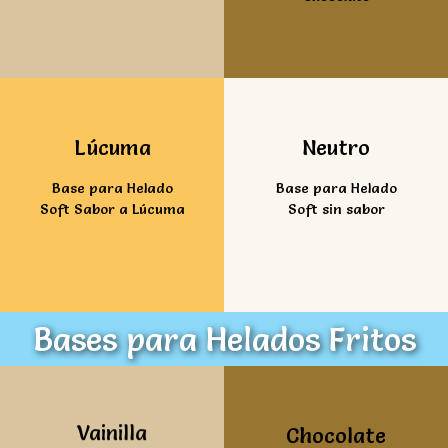
Ver mas
Ver mas
Lúcuma
Neutro
Base para Helado
Base para Helado
Soft Sabor a Lúcuma
Soft sin sabor
Bases para Helados Fritos
Ver mas
Ver mas
Vainilla
Chocolate