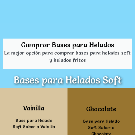
Comprar Bases para Helados
La mejor opción para comprar bases para helados soft
y helados fritos
Bases para Helados Soft
Ver mas
Ver mas
Vainilla
Chocolate
Base para Helado
Base para Helado
Soft Sabor a Vainilla
Soft Sabor a
Chocolate