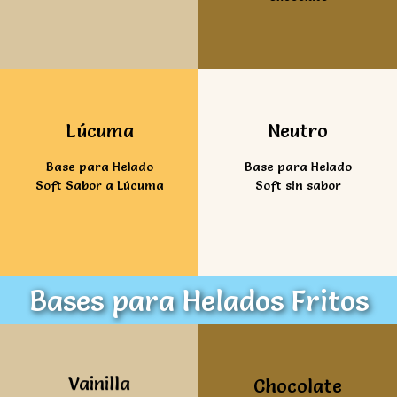
Ver mas
Ver mas
Lúcuma
Neutro
Base para Helado
Base para Helado
Soft Sabor a Lúcuma
Soft sin sabor
Bases para Helados Fritos
Ver mas
Ver mas
Vainilla
Chocolate