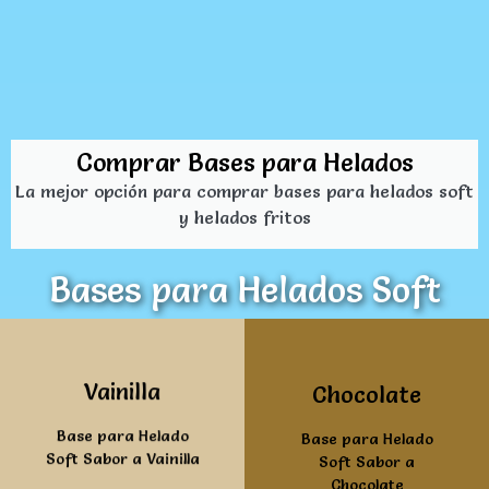
Comprar Bases para Helados
La mejor opción para comprar bases para helados soft
y helados fritos
Bases para Helados Soft
Ver mas
Ver mas
Vainilla
Chocolate
Base para Helado
Base para Helado
Soft Sabor a Vainilla
Soft Sabor a
Chocolate