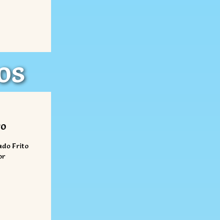
os
s
ro
ado Frito
or