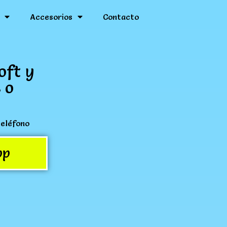
Accesorios
Contacto
oft y
 o
teléfono
pp