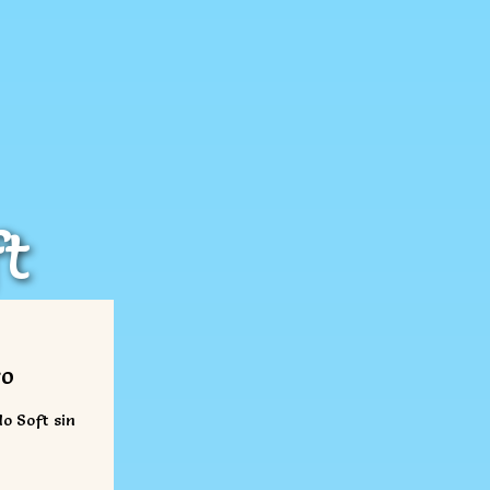
t
s
ro
o Soft sin