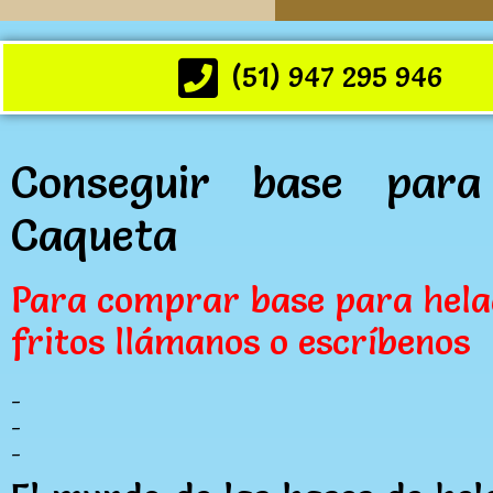
(51) 947 295 946
Conseguir base par
Caqueta
Para comprar base para hela
fritos llámanos o escríbenos
_
_
_