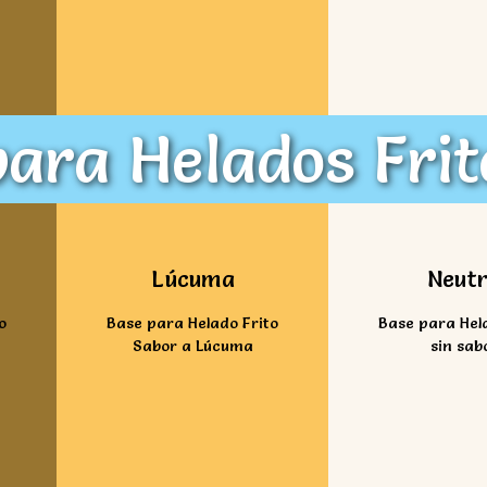
ara Helados Frit
Ver mas
Ver ma
Lúcuma
Neut
o
Base para Helado Frito
Base para Hel
Sabor a Lúcuma
sin sab