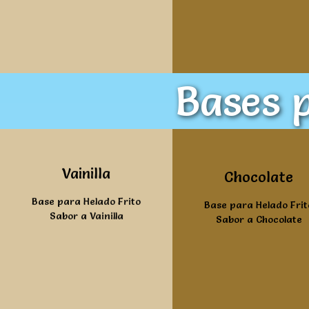
Bases p
Ver mas
Vainilla
Ver mas
Chocolate
Base para Helado Frito
Base para Helado Frit
Sabor a Vainilla
Sabor a Chocolate