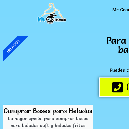
Mr Cre
Para 
HELADOS
ba
Puedes c
Comprar Bases para Helados
La mejor opción para comprar bases
para helados soft y helados fritos