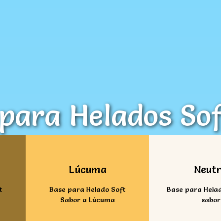
para Helados Sof
Ver mas
Ver ma
Lúcuma
Neut
t
Base para Helado Soft
Base para Helad
Sabor a Lúcuma
sabor