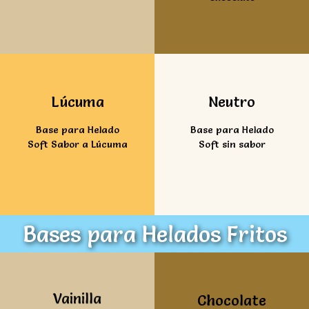
Ver mas
Ver mas
Lúcuma
Neutro
Base para Helado
Base para Helado
Soft Sabor a Lúcuma
Soft sin sabor
Bases para Helados Fritos
Ver mas
Ver mas
Vainilla
Chocolate