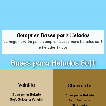
Comprar Bases para Helados
La mejor opción para comprar bases para helados soft
y helados fritos
Bases para Helados Soft
Ver mas
Ver mas
Vainilla
Chocolate
Base para Helado
Base para Helado
Soft Sabor a Vainilla
Soft Sabor a
Chocolate